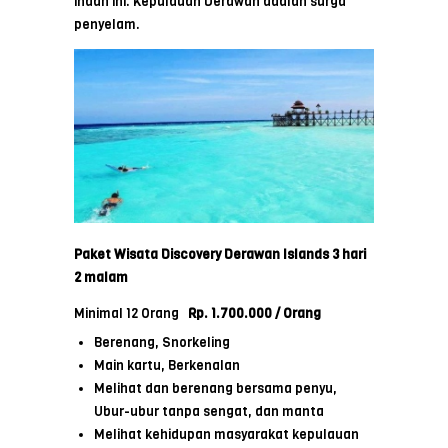
indah ini. Kepulauan Derawan adalah surga
penyelam.
Paket Wisata
Discovery Derawan Islands
3 hari
2 malam
Minimal 12 Orang
Rp. 1.700.000 / Orang
Berenang, Snorkeling
Main kartu, Berkenalan
Melihat dan berenang bersama penyu,
Ubur-ubur tanpa sengat, dan manta
Melihat kehidupan masyarakat kepulauan