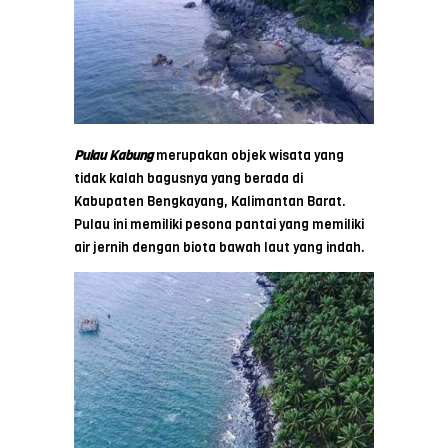
Pulau Kabung
merupakan objek wisata yang
tidak kalah bagusnya yang berada di
Kabupaten Bengkayang, Kalimantan Barat.
Pulau ini memiliki pesona pantai yang memiliki
air jernih dengan biota bawah laut yang indah.