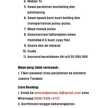
Makan 7x
Sewa peralatan snorkeling dan
pelampung
Sewa speed boat buat keliling dan
transportasi ke pulau-pulau
Biaya masuk pulau
Dokumentasi (diharapkan bawa
flashdisk 8 G buat copy file)
Snack dan air mineral
Guide
Asuransi kecelakaan diri s/d 50.000.000
Biaya yang tidak termasuk :
1. Tiket pesawat atau perjalanan ke bandara
Juwata Tarakan
Cara Booking:
1. Email ke
amazingborneo.id@gmail.com
atau
Whatsapp
0896-9320-4727
2. Konfirmasi tanggal keberangkatan.