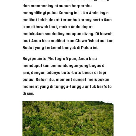
dan memancing ataupun berperahu
mengelilingi pulau Kabung ini. Jika Anda ingin
melihat lebih dekat terumbu karang serta ikan-
ikan di bawah laut, maka Anda dapat
melakukan snorkeling maupun diving. Di bawah
laut Anda bisa melihat ikan Clownfish atau Ikan
Badut yang terkenal banyak di Pulau ini.
Bagi pecinta Photografi pun, Anda bisa
mendapatkan pemandangan yang bagus di
sini, dengan adanya batu-batu besar di tepi
pulau. Selain itu, moment sunset merupakan
moment yang di tunggu-tunggu untuk berfoto
di sini.