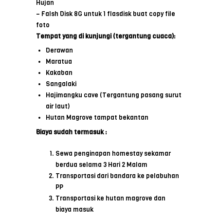
Hujan
– Falsh Disk 8G untuk 1 flasdisk buat copy file
foto
Tempat yang di kunjungi (tergantung cuaca):
Derawan
Maratua
Kakaban
Sangalaki
Hajimangku cave (Tergantung pasang surut
air laut)
Hutan Magrove tampat bekantan
Biaya sudah
termasuk :
Sewa penginapan homestay sekamar
berdua selama 3 Hari 2 Malam
Transportasi dari bandara ke pelabuhan
PP
Transportasi ke hutan magrove dan
biaya masuk