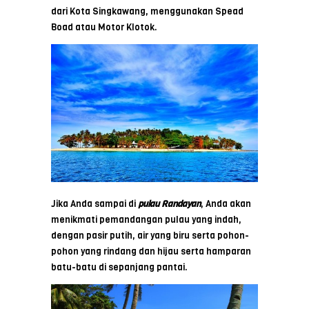
dari Kota Singkawang, menggunakan Spead
Boad atau Motor Klotok.
Jika Anda sampai di
pulau Randayan
, Anda akan
menikmati pemandangan pulau yang indah,
dengan pasir putih, air yang biru serta pohon-
pohon yang rindang dan hijau serta hamparan
batu-batu di sepanjang pantai.