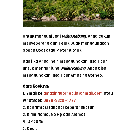
Untuk mengunjungi
Pulau Kabung
, Anda cukup
menyeberang dari Teluk Suak menggunakan
Spead Boat atau Motor Klotok.
Dan jika Anda ingin menggunakan jasa Tour
untuk mengunjungi
Pulau Kabung
, Anda bisa
menggunakan jasa Tour Amazing Borneo.
Cara Booking:
1. Email ke
amazingborneo.id@gmail.com
atau
Whatsapp
0896-9320-4727
2. Konfirmasi tanggal keberangkatan.
3. Kirim Nama, No Hp dan Alamat
4. DP 50 %
5. Deal.