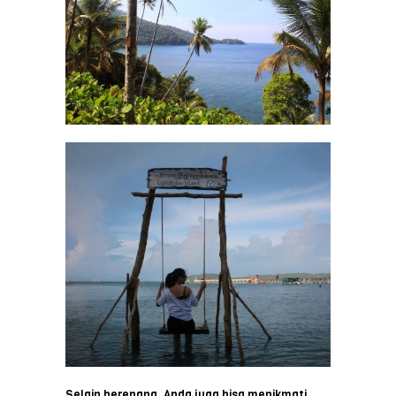
Selain berenang, Anda juga bisa menikmati