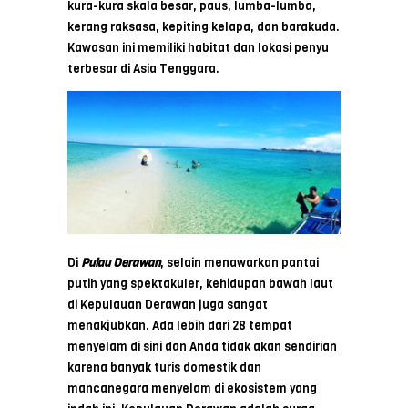
kura-kura skala besar, paus, lumba-lumba,
kerang raksasa, kepiting kelapa, dan barakuda.
Kawasan ini memiliki habitat dan lokasi penyu
terbesar di Asia Tenggara.
Di
Pulau Derawan
, selain menawarkan pantai
putih yang spektakuler, kehidupan bawah laut
di Kepulauan Derawan juga sangat
menakjubkan. Ada lebih dari 28 tempat
menyelam di sini dan Anda tidak akan sendirian
karena banyak turis domestik dan
mancanegara menyelam di ekosistem yang