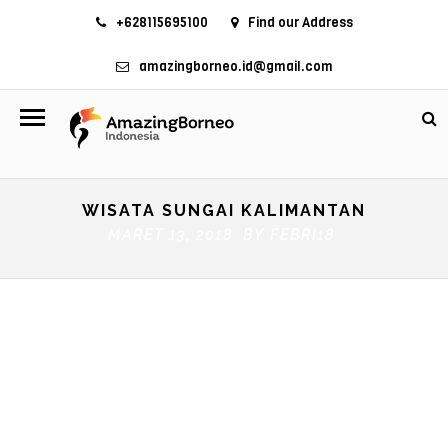
+628115695100
Find our Address
amazingborneo.id@gmail.com
WISATA SUNGAI KALIMANTAN
MARET 13, 2018 BY
FEBRI18