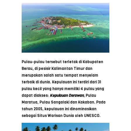
Pulau-pulau tersebut terletak di Kabupaten
Berau, di pesisir Kalimantan Timur dan
merupakan salah satu tempat menyelam
terbaik di dunia. Kepulauan ini terdiri dari 31
pulau kecil yang hanya memiliki 4 pulau yang
dapat diakses:
Kepulauan Derawan
, Pulau
Maratua, Pulau Sangalaki dan Kakaban. Pada
tahun 2005, kepulauan ini dinominasikan
sebagai Situs Warisan Dunia oleh UNESCO.