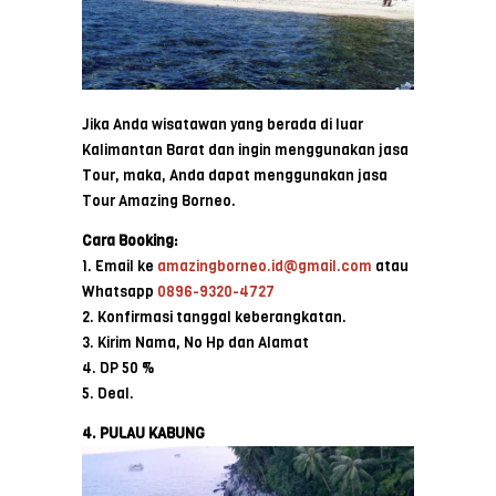
Jika Anda wisatawan yang berada di luar
Kalimantan Barat dan ingin menggunakan jasa
Tour, maka, Anda dapat menggunakan jasa
Tour Amazing Borneo.
Cara Booking:
1. Email ke
amazingborneo.id@gmail.com
atau
Whatsapp
0896-9320-4727
2. Konfirmasi tanggal keberangkatan.
3. Kirim Nama, No Hp dan Alamat
4. DP 50 %
5. Deal.
4. PULAU KABUNG