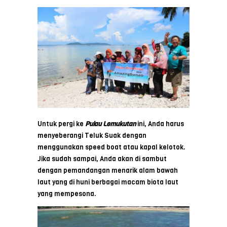
Untuk pergi ke
Pulau Lemukutan
ini, Anda harus
menyeberangi Teluk Suak dengan
menggunakan speed boat atau kapal kelotok.
Jika sudah sampai, Anda akan di sambut
dengan pemandangan menarik alam bawah
laut yang di huni berbagai macam biota laut
yang mempesona.