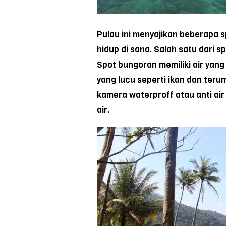
Pulau ini menyajikan beberapa 
hidup di sana. Salah satu dari 
Spot bungoran memiliki air yang 
yang lucu seperti ikan dan ter
kamera waterproff atau anti a
air.