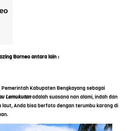
zing Borneo antara lain :
leh Pemerintah Kabupaten Bengkayang sebagai
au Lemukutan
adalah suasana nan alami, indah dan
h laut, Anda bisa berfoto dengan terumbu karang di
aan.