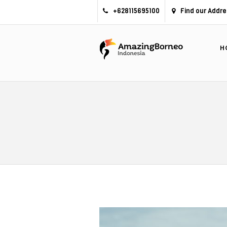
+628115695100
Find our Addre
H