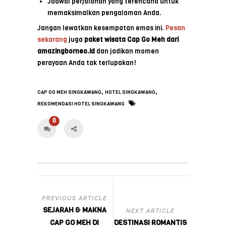
Jadwal perjalanan yang terencana untuk
memaksimalkan pengalaman Anda.
Jangan lewatkan kesempatan emas ini.
Pesan
sekarang
juga
paket wisata Cap Go Meh dari
amazingborneo.id
dan jadikan momen
perayaan Anda tak terlupakan!
,
,
CAP GO MEH SINGKAWANG
HOTEL SINGKAWANG
REKOMENDASI HOTEL SINGKAWANG
0
PREVIOUS ARTICLE
SEJARAH & MAKNA
NEXT ARTICLE
CAP GO MEH DI
DESTINASI ROMANTIS