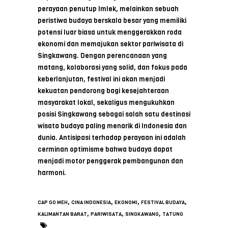
perayaan penutup Imlek, melainkan sebuah
peristiwa budaya berskala besar yang memiliki
potensi luar biasa untuk menggerakkan roda
ekonomi dan memajukan sektor pariwisata di
Singkawang. Dengan perencanaan yang
matang, kolaborasi yang solid, dan fokus pada
keberlanjutan, festival ini akan menjadi
kekuatan pendorong bagi kesejahteraan
masyarakat lokal, sekaligus mengukuhkan
posisi Singkawang sebagai salah satu destinasi
wisata budaya paling menarik di Indonesia dan
dunia. Antisipasi terhadap perayaan ini adalah
cerminan optimisme bahwa budaya dapat
menjadi motor penggerak pembangunan dan
harmoni.
,
,
,
,
CAP GO MEH
CINA INDONESIA
EKONOMI
FESTIVAL BUDAYA
,
,
,
KALIMANTAN BARAT
PARIWISATA
SINGKAWANG
TATUNG