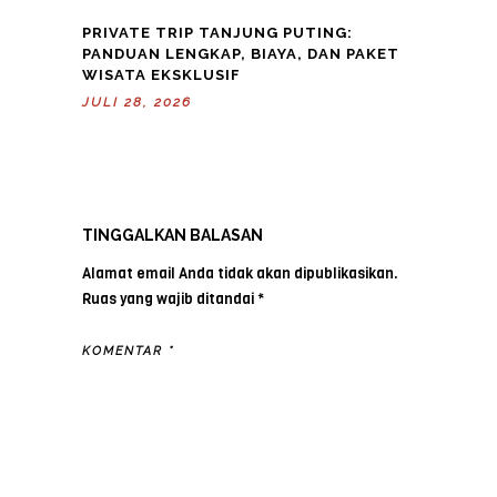
PRIVATE TRIP TANJUNG PUTING:
PANDUAN LENGKAP, BIAYA, DAN PAKET
WISATA EKSKLUSIF
JULI 28, 2026
TINGGALKAN BALASAN
Alamat email Anda tidak akan dipublikasikan.
Ruas yang wajib ditandai
*
KOMENTAR
*