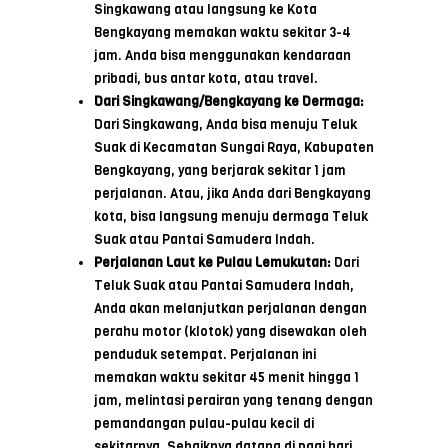
Singkawang atau langsung ke Kota
Bengkayang memakan waktu sekitar 3-4
jam. Anda bisa menggunakan kendaraan
pribadi, bus antar kota, atau travel.
Dari Singkawang/Bengkayang ke Dermaga:
Dari Singkawang, Anda bisa menuju Teluk
Suak di Kecamatan Sungai Raya, Kabupaten
Bengkayang, yang berjarak sekitar 1 jam
perjalanan. Atau, jika Anda dari Bengkayang
kota, bisa langsung menuju dermaga Teluk
Suak atau Pantai Samudera Indah.
Perjalanan Laut ke Pulau Lemukutan:
Dari
Teluk Suak atau Pantai Samudera Indah,
Anda akan melanjutkan perjalanan dengan
perahu motor (klotok) yang disewakan oleh
penduduk setempat. Perjalanan ini
memakan waktu sekitar 45 menit hingga 1
jam, melintasi perairan yang tenang dengan
pemandangan pulau-pulau kecil di
sekitarnya. Sebaiknya datang di pagi hari