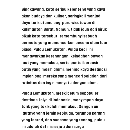
Singkawang, kota seribu kelenteng yang kaya
akan budaya dan kuliner, seringkali menjadi
daya tarik utama bagi para wisatawan di
Kalimantan Barat. Namun, tidak jauh dari hiruk
pikuk kota tersebut, tersembunyi sebuah
permata yang memancarkan pesona alam luar
biasa: Pulau Lemukutan. Pulau kecil ini
menawarkan ketenangan, keindahan bawah
laut yang memukau, serta pantai berpasir
putih yang masih alami, menjadikaya destinasi
impian bagi mereka yang mencari pelarian dari
rutinitas dan ingin menyatu dengan alam.
Pulau Lemukutan, meski belum sepopuler
destinasi laiya di Indonesia, menyimpan daya
tarik yang tak kalah memukau. Dengan air
lautnya yang jernih kebiruan, terumbu karang
yang lestari, dan suasana yang tenang, pulau
ini adalah definisi sejati dari surga