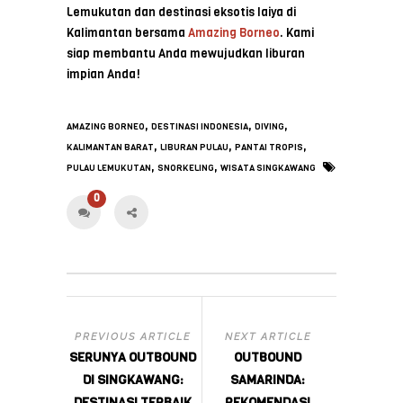
Lemukutan dan destinasi eksotis laiya di
Kalimantan bersama
Amazing Borneo
. Kami
siap membantu Anda mewujudkan liburan
impian Anda!
,
,
,
AMAZING BORNEO
DESTINASI INDONESIA
DIVING
,
,
,
KALIMANTAN BARAT
LIBURAN PULAU
PANTAI TROPIS
,
,
PULAU LEMUKUTAN
SNORKELING
WISATA SINGKAWANG
0
PREVIOUS ARTICLE
NEXT ARTICLE
SERUNYA OUTBOUND
OUTBOUND
DI SINGKAWANG:
SAMARINDA:
DESTINASI TERBAIK
REKOMENDASI