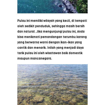
Pulau ini memiliki wilayah yang kecil, di tempati
oleh sedikit penduduk, sehingga masih bersih
dan natural. Jika mengunjungi pulau ini, Anda
bisa menikmati pemandangan terumbu karang
yang berwarna warni dengan ikan-ikan yang
cantik dan menarik. Inilah yang menjadi daya
tarik pulau ini oleh wisatawan baik domestik
maupun mancanegara.