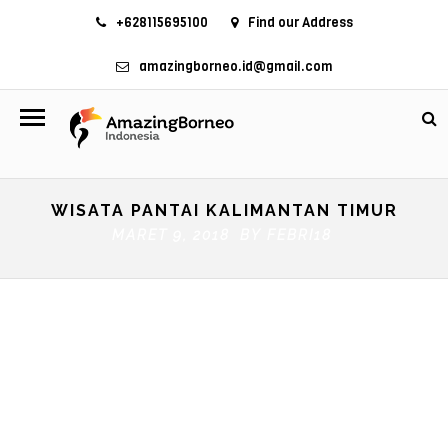
+628115695100
Find our Address
amazingborneo.id@gmail.com
WISATA PANTAI KALIMANTAN TIMUR
MARET 9, 2018 BY
FEBRI18