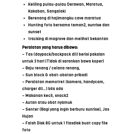
Keliling pulau-pulau Derawan, Maratua,
Kakaban, Sangalaki
Berenang di hajimangku cave maratua
Hunting foto bersama teman2, sunrise dan
sunset
tracking di magrove dan melihat bekantan
Peralatan yang harus dibawa:
– Tas (daypack/backpack dll) berisi pakaian
untuk 3 hari (Tidak di sarankan bawa koper)
– Baju renang / celana renang,
– Sun block & obat-obatan pribadi
– Peralatan memotret (kamera, handycam,
charger dll…) bila ada
– Makanan kecil, snack2
– Autan atau obat nyamuk
– Senter (Bagi yang ingin berburu sunrise), Jas
Hujan
– Falsh Disk 8G untuk 1 flasdisk buat copy file
foto