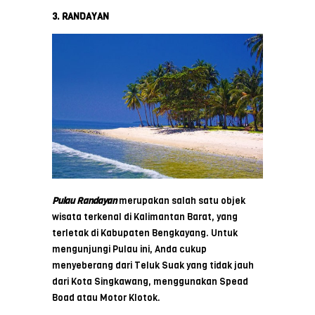
3. RANDAYAN
Pulau Randayan
merupakan salah satu objek
wisata terkenal di Kalimantan Barat, yang
terletak di Kabupaten Bengkayang. Untuk
mengunjungi Pulau ini, Anda cukup
menyeberang dari Teluk Suak yang tidak jauh
dari Kota Singkawang, menggunakan Spead
Boad atau Motor Klotok.