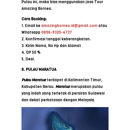
Pulau ini, maka bisa menggunakan jasa Tour
Amazing Borneo.
Cara Booking:
1. Email ke
amazingborneo.id@gmail.com
atau
Whatsapp
0896-9320-4727
2. Konfirmasi tanggal keberangkatan.
3. Kirim Nama, No Hp dan Alamat
4. DP 50 %
5. Deal.
6. PULAU MARATUA
Pulau Maratua
terdapat di Kalimantan Timur,
Kabupaten Berau.
Maratua
merupakan pulau
yang indah yang terletak di perairan Sulawesi
dan dekat perbatasan dengan Malaysia.