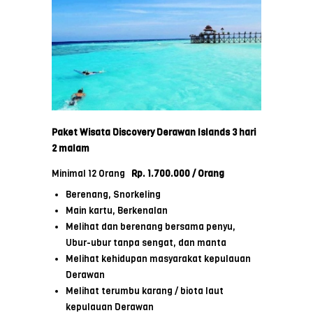
Paket Wisata
Discovery Derawan Islands
3 hari
2 malam
Minimal 12 Orang
Rp. 1.700.000 / Orang
Berenang, Snorkeling
Main kartu, Berkenalan
Melihat dan berenang bersama penyu,
Ubur-ubur tanpa sengat, dan manta
Melihat kehidupan masyarakat kepulauan
Derawan
Melihat terumbu karang / biota laut
kepulauan Derawan