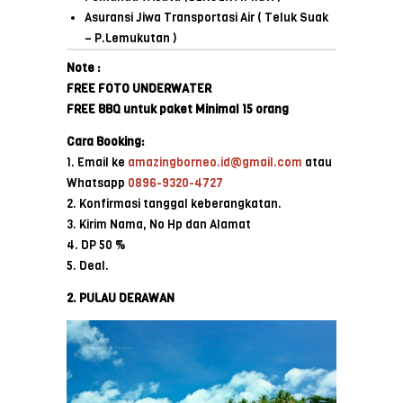
Asuransi Jiwa Transportasi Air ( Teluk Suak
– P.Lemukutan )
Note :
FREE FOTO UNDERWATER
FREE BBQ untuk paket Minimal 15 orang
Cara Booking:
1. Email ke
amazingborneo.id@gmail.com
atau
Whatsapp
0896-9320-4727
2. Konfirmasi tanggal keberangkatan.
3. Kirim Nama, No Hp dan Alamat
4. DP 50 %
5. Deal.
2. PULAU DERAWAN