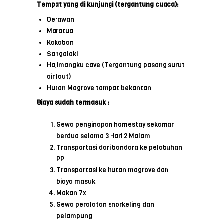
Tempat yang di kunjungi (tergantung cuaca):
Derawan
Maratua
Kakaban
Sangalaki
Hajimangku cave (Tergantung pasang surut
air laut)
Hutan Magrove tampat bekantan
Biaya sudah
termasuk :
Sewa penginapan homestay sekamar
berdua selama 3 Hari 2 Malam
Transportasi dari bandara ke pelabuhan
PP
Transportasi ke hutan magrove dan
biaya masuk
Makan 7x
Sewa peralatan snorkeling dan
pelampung