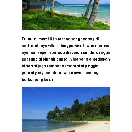
Pulau ini memiliki suasana yang tenang di
sertai adanya villa sehingga wisatawan merasa
nyaman seperti berada di rumah sendiri dengan
suasana di pinggir pantai. Villa yang di sediakan
di sertai juga tempat bersantai di pinggir
pantai yang membuat wisatawan senang
berkunjung ke sini.