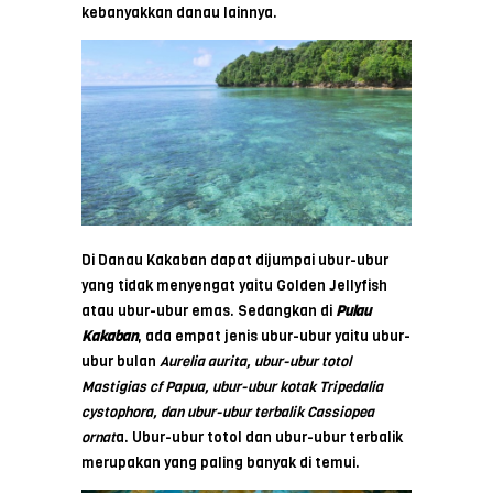
kebanyakkan danau lainnya.
Di Danau Kakaban dapat dijumpai ubur-ubur
yang tidak menyengat yaitu Golden Jellyfish
atau ubur-ubur emas. Sedangkan di
Pulau
Kakaban
, ada empat jenis ubur-ubur yaitu ubur-
ubur bulan
Aurelia aurita, ubur-ubur totol
Mastigias cf Papua, ubur-ubur kotak Tripedalia
cystophora, dan ubur-ubur terbalik Cassiopea
ornat
a. Ubur-ubur totol dan ubur-ubur terbalik
merupakan yang paling banyak di temui.