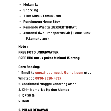
Makan 2x
Snorkling
Tiket Masuk Lemukutan
Penginapan Home Stay
Pemandu Wisata (BERSERTIFIKAT)
Asuransi Jiwa Transportasi Air ( Teluk Suak
– P.Lemukutan )
Note :
FREE FOTO UNDERWATER
FREE BBQ untuk paket Minimal 15 orang
Cara Booking:
1. Email ke
amazingborneo.id@gmail.com
atau
Whatsapp
0896-9320-4727
2. Konfirmasi tanggal keberangkatan.
3. Kirim Nama, No Hp dan Alamat
4. DP 50 %
5. Deal.
2. PULAU DERAWAN