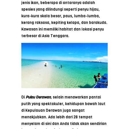
jenis ikan, beberapa di antaranya adalah
spesies yang dilindungi seperti penyu hijau,
kura-kura skala besar, paus, lumba-lumba,
kerang raksasa, kepiting kelapa, dan barakuda.
Kawasan ini memiliki habitat dan lokasi penyu
terbesar di Asia Tenggara.
Di
Pulau Derawan
, selain menawarkan pantai
putih yang spektakuler, kehidupan bawah laut
di Kepulauan Derawan juga sangat
menakjubkan. Ada lebih dari 28 tempat
menyelam di sini dan Anda tidak akan sendirian