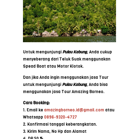
Untuk mengunjungi
Pulau Kabung
, Anda cukup
menyeberang dari Teluk Suak menggunakan
Spead Boat atau Motor Klotok.
Dan jika Anda ingin menggunakan jasa Tour
untuk mengunjungi
Pulau Kabung
, Anda bisa
menggunakan jasa Tour Amazing Borneo.
Cara Booking:
1. Email ke
amazingborneo.id@gmail.com
atau
Whatsapp
0896-9320-4727
2. Konfirmasi tanggal keberangkatan.
3. Kirim Nama, No Hp dan Alamat
4. DP 50 %