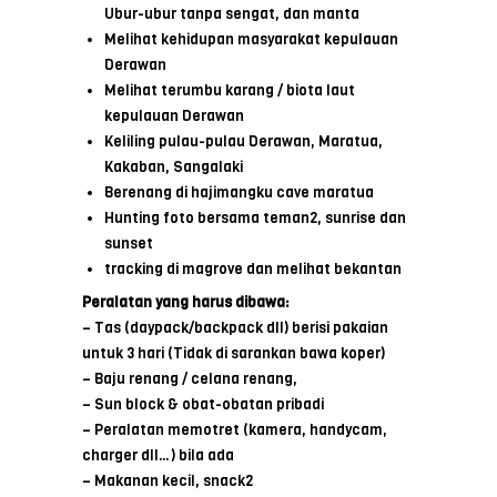
Ubur-ubur tanpa sengat, dan manta
Melihat kehidupan masyarakat kepulauan
Derawan
Melihat terumbu karang / biota laut
kepulauan Derawan
Keliling pulau-pulau Derawan, Maratua,
Kakaban, Sangalaki
Berenang di hajimangku cave maratua
Hunting foto bersama teman2, sunrise dan
sunset
tracking di magrove dan melihat bekantan
Peralatan yang harus dibawa:
– Tas (daypack/backpack dll) berisi pakaian
untuk 3 hari (Tidak di sarankan bawa koper)
– Baju renang / celana renang,
– Sun block & obat-obatan pribadi
– Peralatan memotret (kamera, handycam,
charger dll…) bila ada
– Makanan kecil, snack2