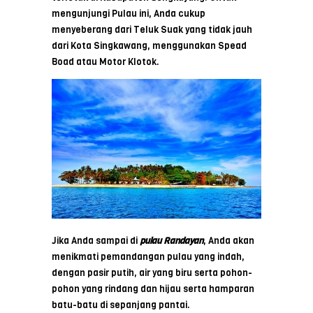
mengunjungi Pulau ini, Anda cukup
menyeberang dari Teluk Suak yang tidak jauh
dari Kota Singkawang, menggunakan Spead
Boad atau Motor Klotok.
Jika Anda sampai di
pulau Randayan
, Anda akan
menikmati pemandangan pulau yang indah,
dengan pasir putih, air yang biru serta pohon-
pohon yang rindang dan hijau serta hamparan
batu-batu di sepanjang pantai.