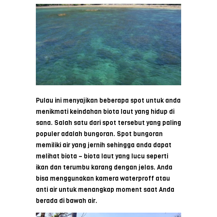
Pulau ini menyajikan beberapa spot untuk anda
menikmati keindahan biota laut yang hidup di
sana. Salah satu dari spot tersebut yang paling
populer adalah bungoran. Spot bungoran
memiliki air yang jernih sehingga anda dapat
melihat biota – biota laut yang lucu seperti
ikan dan terumbu karang dengan jelas. Anda
bisa menggunakan kamera waterproff atau
anti air untuk menangkap moment saat Anda
berada di bawah air.