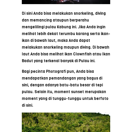
Di sini Anda bisa melakukan snorkeling, diving
dan memancing ataupun berperahu
mengelilingi pulau Kabung ini. Jika Anda ingin
melihat lebih dekat terumbu karang serta ikan-
ikan di bawah laut, maka Anda dapat
melakukan snorkeling maupun diving. Di bawah
laut Anda bisa melihat ikan Clownfish atau Ikan
Badut yang terkenal banyak di Pulau ini.
Bagi pecinta Photografi pun, Anda bisa
mendapatkan pemandangan yang bagus di
sini, dengan adanya batu-batu besar di tepi
pulau. Selain itu, moment sunset merupakan
moment yang di tunggu-tunggu untuk berfoto
di sini.