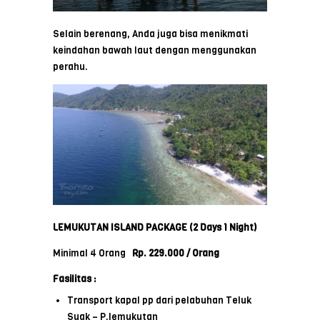
Selain berenang, Anda juga bisa menikmati
keindahan bawah laut dengan menggunakan
perahu.
LEMUKUTAN ISLAND PACKAGE
(2 Days 1 Night)
Minimal 4 Orang
Rp. 229.000 / Orang
Fasilitas :
Transport kapal pp dari pelabuhan Teluk
Suak – P.lemukutan