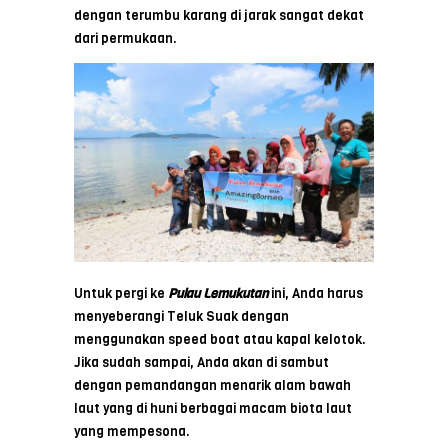
dengan terumbu karang di jarak sangat dekat
dari permukaan.
Untuk pergi ke
Pulau Lemukutan
ini, Anda harus
menyeberangi Teluk Suak dengan
menggunakan speed boat atau kapal kelotok.
Jika sudah sampai, Anda akan di sambut
dengan pemandangan menarik alam bawah
laut yang di huni berbagai macam biota laut
yang mempesona.