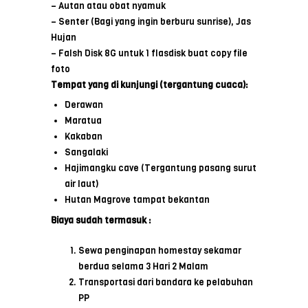
– Autan atau obat nyamuk
– Senter (Bagi yang ingin berburu sunrise), Jas
Hujan
– Falsh Disk 8G untuk 1 flasdisk buat copy file
foto
Tempat yang di kunjungi (tergantung cuaca):
Derawan
Maratua
Kakaban
Sangalaki
Hajimangku cave (Tergantung pasang surut
air laut)
Hutan Magrove tampat bekantan
Biaya sudah
termasuk :
Sewa penginapan homestay sekamar
berdua selama 3 Hari 2 Malam
Transportasi dari bandara ke pelabuhan
PP