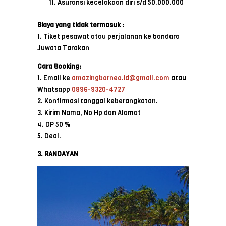
Asuransi kecelakaan diri s/d 50.000.000
Biaya yang tidak termasuk :
1. Tiket pesawat atau perjalanan ke bandara
Juwata Tarakan
Cara Booking:
1. Email ke
amazingborneo.id@gmail.com
atau
Whatsapp
0896-9320-4727
2. Konfirmasi tanggal keberangkatan.
3. Kirim Nama, No Hp dan Alamat
4. DP 50 %
5. Deal.
3. RANDAYAN