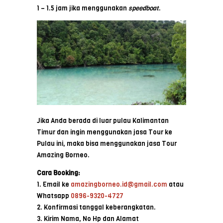
1 – 1.5 jam jika menggunakan
speedboat
.
Jika Anda berada di luar pulau Kalimantan
Timur dan ingin menggunakan jasa Tour ke
Pulau ini, maka bisa menggunakan jasa Tour
Amazing Borneo.
Cara Booking:
1. Email ke
amazingborneo.id@gmail.com
atau
Whatsapp
0896-9320-4727
2. Konfirmasi tanggal keberangkatan.
3. Kirim Nama, No Hp dan Alamat