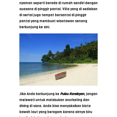
nyaman seperti berada di rumah sendiri dengan
suasana di pinggir pantai. Villa yang di sediakan
di sertai juga tempat bersantai di pinggir
pantai yang membuat wisatawan senang
berkunjung ke sini.
Jika Anda berkunjung ke
Pulau Randa
yan
, jangan
melewati untuk melakukan snorkeling dan
diving di sana. Anda bisa menyaksikan biota
bawah laut yang beragam karena airnya biru