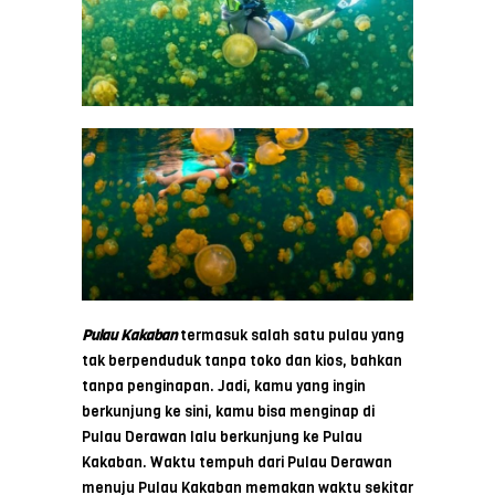
Pulau Kakaban
termasuk salah satu pulau yang
tak berpenduduk tanpa toko dan kios, bahkan
tanpa penginapan. Jadi, kamu yang ingin
berkunjung ke sini, kamu bisa menginap di
Pulau Derawan lalu berkunjung ke Pulau
Kakaban. Waktu tempuh dari Pulau Derawan
menuju Pulau Kakaban memakan waktu sekitar