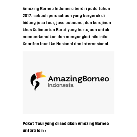
Amazing Borneo Indonesia berdiri pada tahun
2017. sebuah perusahaan yang bergerak di
bidang jasa tour, jasa oubound, dan kerajinan
khas Kalimantan Barat yang bertujuan untuk
memperkenalkan dan mengangkat nilai nilai
Kearifan local ke Nasional dan Internasional.
Paket Tour yang di sediakan Amazing Borneo
antara lain :