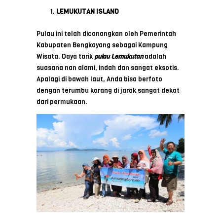
LEMUKUTAN ISLAND
Pulau ini telah dicanangkan oleh Pemerintah
Kabupaten Bengkayang sebagai Kampung
Wisata. Daya tarik
pulau Lemukutan
adalah
suasana nan alami, indah dan sangat eksotis.
Apalagi di bawah laut, Anda bisa berfoto
dengan terumbu karang di jarak sangat dekat
dari permukaan.