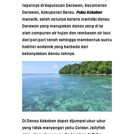
tepatnya di Kepulauan Derawan, Kecamatan
Derawan, Kabupaten Berau.
Pulau Kakaban
menarik, salah satunya karena memiliki danau
Derawan yang merupakan danau yang di isi
oleh campuran air hujan dan rembesan air laut
dari pori pori tanah sehingga membentuk suatu
habitat endemik yang berbeda dari
kebanyakkan danau lainnya.
Di Danau Kakaban dapat dijumpai ubur-ubur
yang tidak menyengat yaitu Golden Jellyfish