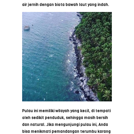
air jernih dengan biota bawah laut yang indah.
Pulau ini memiliki wilayah yang kecil, di tempati
oleh sedikit penduduk, sehingga masih bersih
dan natural. Jika mengunjungi pulau ini, Anda
bisa menikmati pemandangan terumbu karang