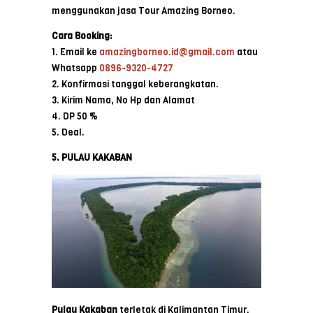
menggunakan jasa Tour Amazing Borneo.
Cara Booking:
1. Email ke
amazingborneo.id@gmail.com
atau
Whatsapp
0896-9320-4727
2. Konfirmasi tanggal keberangkatan.
3. Kirim Nama, No Hp dan Alamat
4. DP 50 %
5. Deal.
5. PULAU KAKABAN
Pulau Kakaban
terletak di Kalimantan Timur,