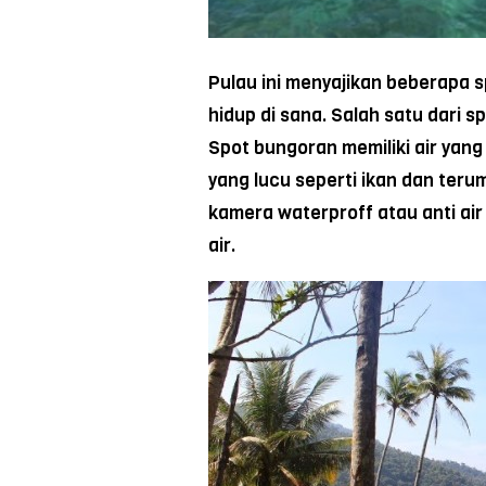
Pulau ini menyajikan beberapa 
hidup di sana. Salah satu dari 
Spot bungoran memiliki air yang 
yang lucu seperti ikan dan ter
kamera waterproff atau anti a
air.