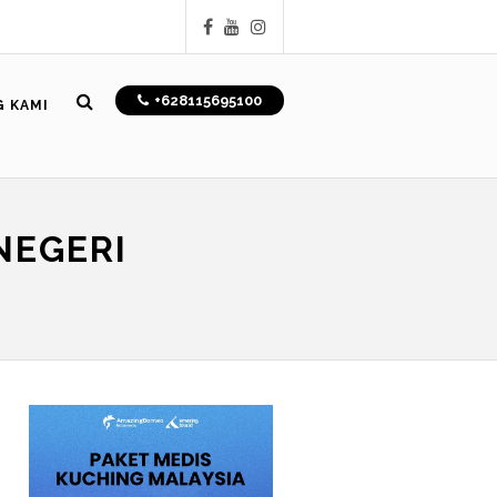
+628115695100
 KAMI
NEGERI