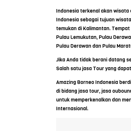
Indonesia terkenal akan wisata
Indonesia sebagai tujuan wisata
temukan di Kalimantan. Tempat w
Pulau Lemukutan, Pulau Derawa
Pulau Derawan dan Pulau Marat
Jika Anda tidak berani datang s
Salah satu jasa Tour yang dapa
Amazing Borneo Indonesia berdi
di bidang jasa tour, jasa oubou
untuk memperkenalkan dan mengan
Internasional.