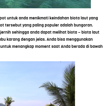
spot untuk anda menikmati keindahan biota laut yang
spot tersebut yang paling populer adalah bungoran.
jernih sehingga anda dapat melihat biota – biota laut
umbu karang dengan jelas. Anda bisa menggunakan
ir untuk menangkap moment saat Anda berada di bawah