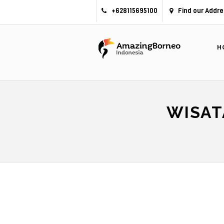
+628115695100
Find our Addre
H
WISAT