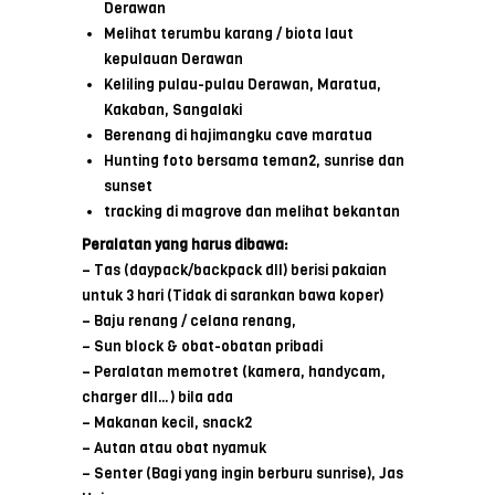
Derawan
Melihat terumbu karang / biota laut
kepulauan Derawan
Keliling pulau-pulau Derawan, Maratua,
Kakaban, Sangalaki
Berenang di hajimangku cave maratua
Hunting foto bersama teman2, sunrise dan
sunset
tracking di magrove dan melihat bekantan
Peralatan yang harus dibawa:
– Tas (daypack/backpack dll) berisi pakaian
untuk 3 hari (Tidak di sarankan bawa koper)
– Baju renang / celana renang,
– Sun block & obat-obatan pribadi
– Peralatan memotret (kamera, handycam,
charger dll…) bila ada
– Makanan kecil, snack2
– Autan atau obat nyamuk
– Senter (Bagi yang ingin berburu sunrise), Jas