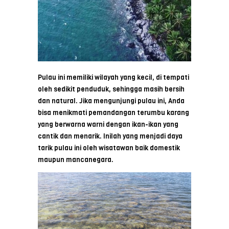
Pulau ini memiliki wilayah yang kecil, di tempati
oleh sedikit penduduk, sehingga masih bersih
dan natural. Jika mengunjungi pulau ini, Anda
bisa menikmati pemandangan terumbu karang
yang berwarna warni dengan ikan-ikan yang
cantik dan menarik. Inilah yang menjadi daya
tarik pulau ini oleh wisatawan baik domestik
maupun mancanegara.