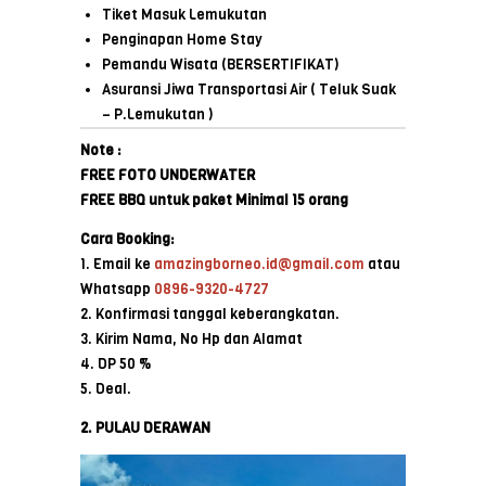
Tiket Masuk Lemukutan
Penginapan Home Stay
Pemandu Wisata (BERSERTIFIKAT)
Asuransi Jiwa Transportasi Air ( Teluk Suak
– P.Lemukutan )
Note :
FREE FOTO UNDERWATER
FREE BBQ untuk paket Minimal 15 orang
Cara Booking:
1. Email ke
amazingborneo.id@gmail.com
atau
Whatsapp
0896-9320-4727
2. Konfirmasi tanggal keberangkatan.
3. Kirim Nama, No Hp dan Alamat
4. DP 50 %
5. Deal.
2. PULAU DERAWAN