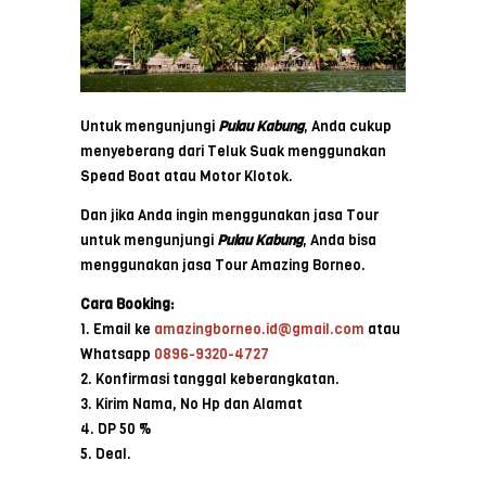
Untuk mengunjungi
Pulau Kabung
, Anda cukup
menyeberang dari Teluk Suak menggunakan
Spead Boat atau Motor Klotok.
Dan jika Anda ingin menggunakan jasa Tour
untuk mengunjungi
Pulau Kabung
, Anda bisa
menggunakan jasa Tour Amazing Borneo.
Cara Booking:
1. Email ke
amazingborneo.id@gmail.com
atau
Whatsapp
0896-9320-4727
2. Konfirmasi tanggal keberangkatan.
3. Kirim Nama, No Hp dan Alamat
4. DP 50 %
5. Deal.