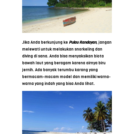
Jika Anda berkunjung ke
Pulau Randa
yan
, jangan
melewati untuk melakukan snorkeling dan
diving di sana. Anda bisa menyaksikan biota
bawah laut yang beragam karena airnya biru
jernih. Ada banyak terumbu karang yang
bermacam-macam model dan memiliki warna-
warna yang indah yang bisa Anda lihat.