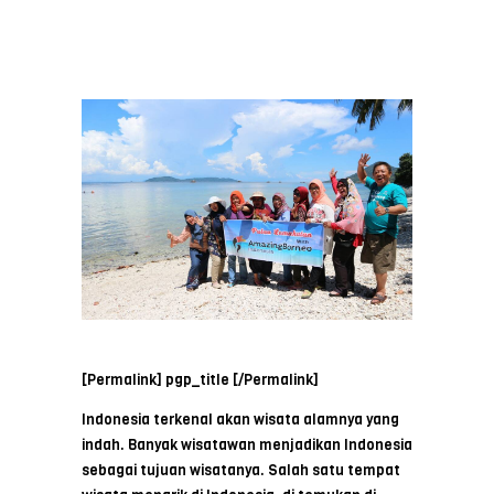
[Permalink] pgp_title [/Permalink]
Indonesia terkenal akan wisata alamnya yang
indah. Banyak wisatawan menjadikan Indonesia
sebagai tujuan wisatanya. Salah satu tempat