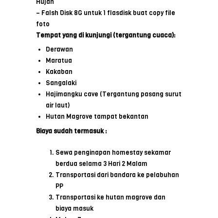
Hujan
– Falsh Disk 8G untuk 1 flasdisk buat copy file
foto
Tempat yang di kunjungi (tergantung cuaca):
Derawan
Maratua
Kakaban
Sangalaki
Hajimangku cave (Tergantung pasang surut
air laut)
Hutan Magrove tampat bekantan
Biaya sudah
termasuk :
Sewa penginapan homestay sekamar
berdua selama 3 Hari 2 Malam
Transportasi dari bandara ke pelabuhan
PP
Transportasi ke hutan magrove dan
biaya masuk