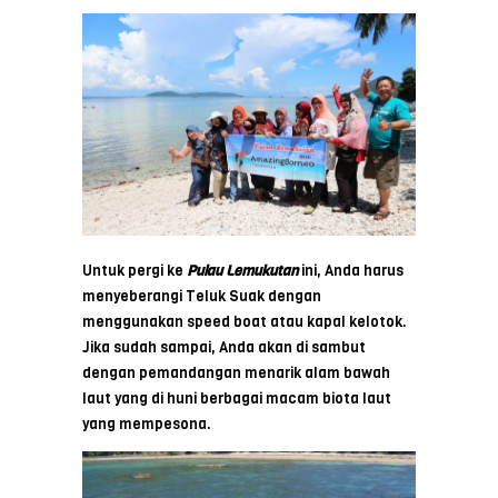
Untuk pergi ke
Pulau Lemukutan
ini, Anda harus
menyeberangi Teluk Suak dengan
menggunakan speed boat atau kapal kelotok.
Jika sudah sampai, Anda akan di sambut
dengan pemandangan menarik alam bawah
laut yang di huni berbagai macam biota laut
yang mempesona.