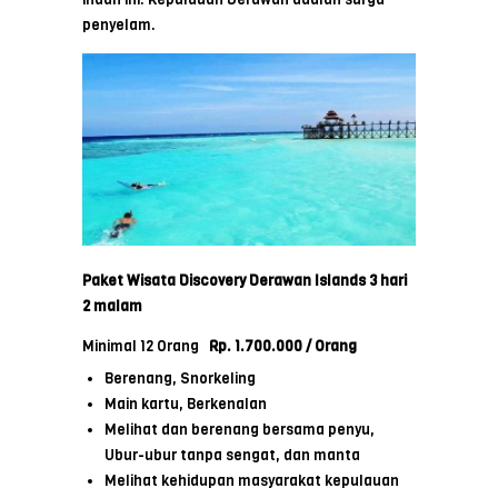
indah ini. Kepulauan Derawan adalah surga
penyelam.
Paket Wisata
Discovery Derawan Islands
3 hari
2 malam
Minimal 12 Orang
Rp. 1.700.000 / Orang
Berenang, Snorkeling
Main kartu, Berkenalan
Melihat dan berenang bersama penyu,
Ubur-ubur tanpa sengat, dan manta
Melihat kehidupan masyarakat kepulauan