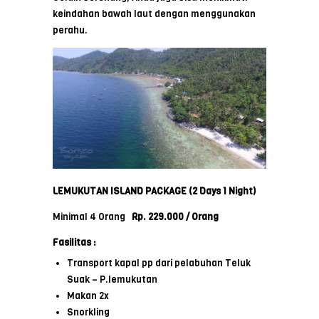
keindahan bawah laut dengan menggunakan
perahu.
LEMUKUTAN ISLAND PACKAGE
(2 Days 1 Night)
Minimal 4 Orang
Rp. 229.000 / Orang
Fasilitas :
Transport kapal pp dari pelabuhan Teluk
Suak – P.lemukutan
Makan 2x
Snorkling