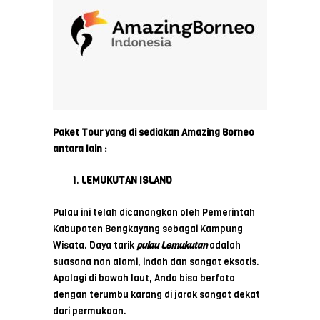
Paket Tour yang di sediakan Amazing Borneo
antara lain :
LEMUKUTAN ISLAND
Pulau ini telah dicanangkan oleh Pemerintah
Kabupaten Bengkayang sebagai Kampung
Wisata. Daya tarik
pulau Lemukutan
adalah
suasana nan alami, indah dan sangat eksotis.
Apalagi di bawah laut, Anda bisa berfoto
dengan terumbu karang di jarak sangat dekat
dari permukaan.