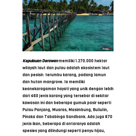
Kepulauan Derawan
memiliki 1.270.000 hektar
wilayah laut dan pulau adalah ekosistem laut
dan pesisir: terumbu karang, padang lamun
dan hutan mangrove. Ia memiliki
keanekaragaman hayati yang unik dengan lebih
dari 460 jenis karang yang tersebar di sekitar
kawasan ini dan beberapa gumuk pasir seperti
Pulau Panjang, Muaras, Masimbung, Buliulin,
Pinaka dan Tababinga Sandbank. Ada juga 870
jenis ikan, beberapa di antaranya adalah
spesies yang dilindungi seperti penyu hijau,