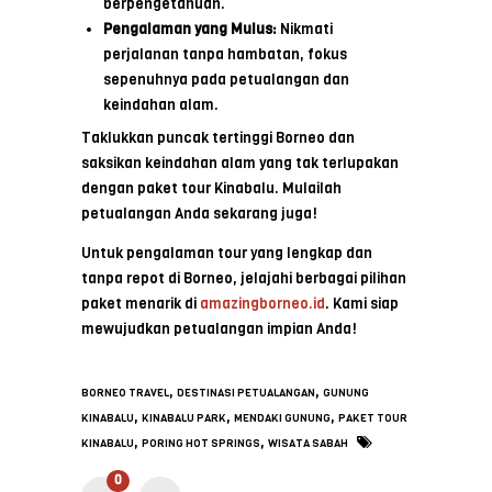
berpengetahuan.
Pengalaman yang Mulus:
Nikmati
perjalanan tanpa hambatan, fokus
sepenuhnya pada petualangan dan
keindahan alam.
Taklukkan puncak tertinggi Borneo dan
saksikan keindahan alam yang tak terlupakan
dengan paket tour Kinabalu. Mulailah
petualangan Anda sekarang juga!
Untuk pengalaman tour yang lengkap dan
tanpa repot di Borneo, jelajahi berbagai pilihan
paket menarik di
amazingborneo.id
. Kami siap
mewujudkan petualangan impian Anda!
,
,
BORNEO TRAVEL
DESTINASI PETUALANGAN
GUNUNG
,
,
,
KINABALU
KINABALU PARK
MENDAKI GUNUNG
PAKET TOUR
,
,
KINABALU
PORING HOT SPRINGS
WISATA SABAH
0