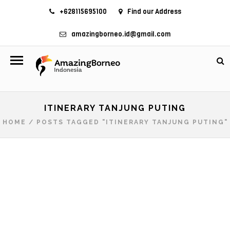
+628115695100
Find our Address
amazingborneo.id@gmail.com
ITINERARY TANJUNG PUTING
HOME
/
POSTS TAGGED "ITINERARY TANJUNG PUTING"