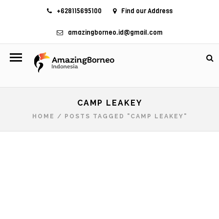
+628115695100
Find our Address
amazingborneo.id@gmail.com
CAMP LEAKEY
HOME
/
POSTS TAGGED "CAMP LEAKEY"