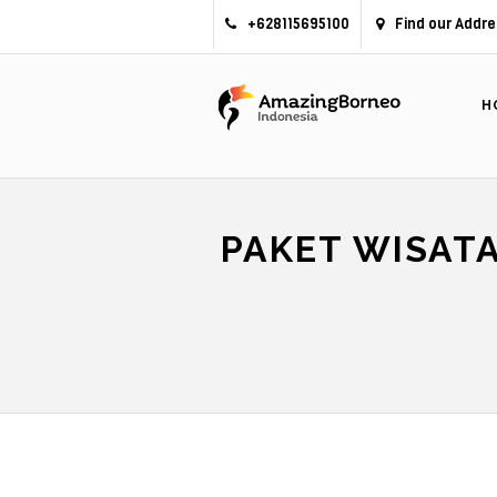
+628115695100
Find our Addre
H
PAKET WISATA