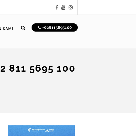
+628115695100
 KAMI
 811 5695 100