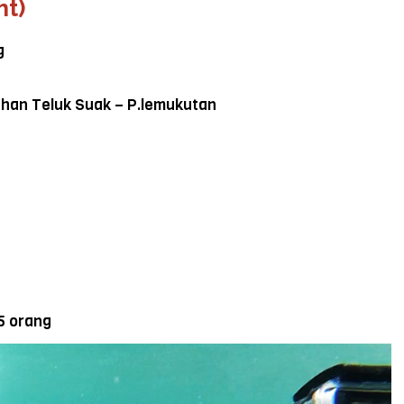
ht)
g
buhan Teluk Suak – P.lemukutan
5 orang