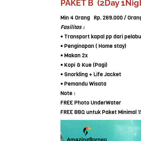
PAKET B (2Day 1Nig
Min 4 Orang Rp. 269.000 / Oran
Fasilitas :
• Transport kapal pp dari pela
• Penginapan ( Home stay)
• Makan 2x
• Kopi & Kue (Pagi)
• Snorkling + Life Jacket
• Pemandu Wisata
Note :
FREE Photo UnderWater
FREE BBQ untuk Paket Minimal 1