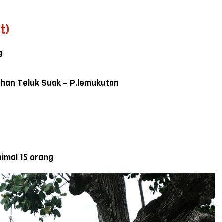
t)
g
buhan Teluk Suak – P.lemukutan
imal 15 orang