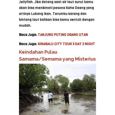
Jellyfish. Jika datang saat air laut surut kamu
akan bisa menikmati pesona Kehe Daeng yang
artinya Lubang Ikan. Terumbu karang dan
bintang laut bahkan bisa kamu sentuh dengan
mudah.
Baca Juga:
TANJUNG PUTING ORANG UTAN
Baca Juga:
KINABALU CITY TOUR 3 DAY 2 NIGHT
Keindahan Pulau
Samama/Semama yang Misterius