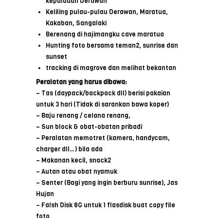
kepulauan Derawan
Keliling pulau-pulau Derawan, Maratua,
Kakaban, Sangalaki
Berenang di hajimangku cave maratua
Hunting foto bersama teman2, sunrise dan
sunset
tracking di magrove dan melihat bekantan
Peralatan yang harus dibawa:
– Tas (daypack/backpack dll) berisi pakaian
untuk 3 hari (Tidak di sarankan bawa koper)
– Baju renang / celana renang,
– Sun block & obat-obatan pribadi
– Peralatan memotret (kamera, handycam,
charger dll…) bila ada
– Makanan kecil, snack2
– Autan atau obat nyamuk
– Senter (Bagi yang ingin berburu sunrise), Jas
Hujan
– Falsh Disk 8G untuk 1 flasdisk buat copy file
foto