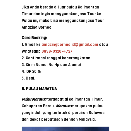
Jika Anda berada di luar pulau Kalimantan
Timur dan ingin menggunakan jasa Tour ke
Pulau ini, maka bisa menggunakan jasa Tour
Amazing Borneo.
Cara Booking:
1. Email ke
amazingborneo.id@gmail.com
atau
Whatsapp
0896-9320-4727
2. Konfirmasi tanggal keberangkatan.
3. Kirim Nama, No Hp dan Alamat
4. DP 50 %
5. Deal.
6. PULAU MARATUA
Pulau Maratua
terdapat di Kalimantan Timur,
Kabupaten Berau.
Maratua
merupakan pulau
yang indah yang terletak di perairan Sulawesi
dan dekat perbatasan dengan Malaysia.