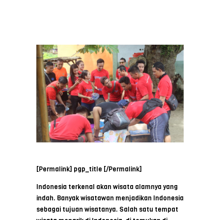
[Permalink] pgp_title [/Permalink]
Indonesia terkenal akan wisata alamnya yang
indah. Banyak wisatawan menjadikan Indonesia
sebagai tujuan wisatanya. Salah satu tempat