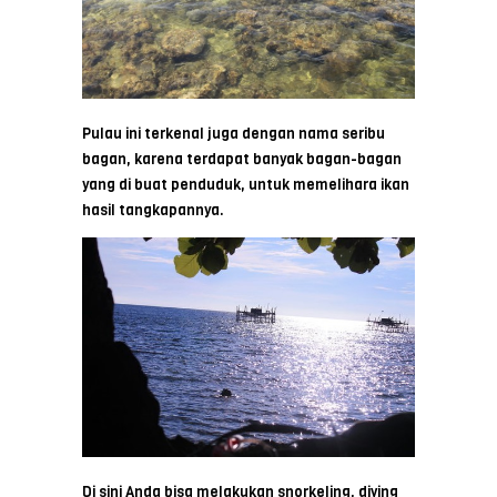
Pulau ini terkenal juga dengan nama seribu
bagan, karena terdapat banyak bagan-bagan
yang di buat penduduk, untuk memelihara ikan
hasil tangkapannya.
Di sini Anda bisa melakukan snorkeling, diving