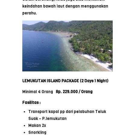
keindahan bawah laut dengan menggunakan
perahu.
LEMUKUTAN ISLAND PACKAGE
(2 Days 1 Night)
Minimal 4 Orang
Rp. 229.000 / Orang
Fasilitas :
Transport kapal pp dari pelabuhan Teluk
Suak – P.lemukutan
Makan 2x
Snorkling