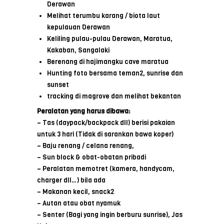
Derawan
Melihat terumbu karang / biota laut
kepulauan Derawan
Keliling pulau-pulau Derawan, Maratua,
Kakaban, Sangalaki
Berenang di hajimangku cave maratua
Hunting foto bersama teman2, sunrise dan
sunset
tracking di magrove dan melihat bekantan
Peralatan yang harus dibawa:
– Tas (daypack/backpack dll) berisi pakaian
untuk 3 hari (Tidak di sarankan bawa koper)
– Baju renang / celana renang,
– Sun block & obat-obatan pribadi
– Peralatan memotret (kamera, handycam,
charger dll…) bila ada
– Makanan kecil, snack2
– Autan atau obat nyamuk
– Senter (Bagi yang ingin berburu sunrise), Jas