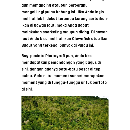
dan memancing ataupun berperahu
mengelilingi pulau Kabung ini. Jika Anda ingin
melihat lebih dekat terumbu karang serta ikan-
ikan di bawah laut, maka Anda dapat
melakukan snorkeling maupun diving. Di bawah
laut Anda bisa melihat ikan Clownfish atau Ikan
Badut yang terkenal banyak di Pulau ini.
Bagi pecinta Photografi pun, Anda bisa
mendapatkan pemandangan yang bagus di
sini, dengan adanya batu-batu besar di tepi
pulau. Selain itu, moment sunset merupakan
moment yang di tunggu-tunggu untuk berfoto
di sini.