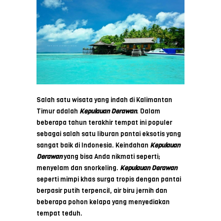
Salah satu wisata yang indah di Kalimantan
Timur adalah
Kepulauan Derawan
. Dalam
beberapa tahun terakhir tempat ini populer
sebagai salah satu liburan pantai eksotis yang
sangat baik di Indonesia. Keindahan
Kepulauan
Derawan
yang bisa Anda nikmati seperti;
menyelam dan snorkeling.
Kepulauan Derawan
seperti mimpi khas surga tropis dengan pantai
berpasir putih terpencil, air biru jernih dan
beberapa pohon kelapa yang menyediakan
tempat teduh.