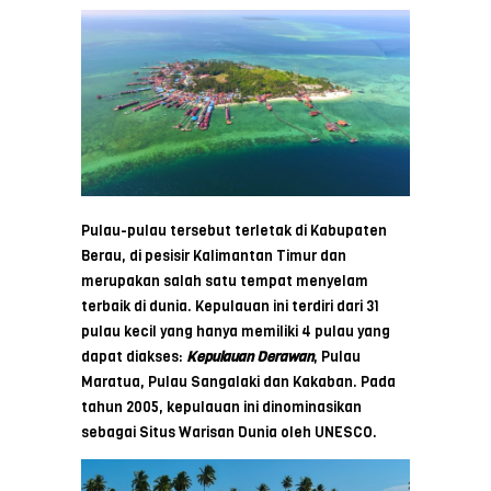
Pulau-pulau tersebut terletak di Kabupaten
Berau, di pesisir Kalimantan Timur dan
merupakan salah satu tempat menyelam
terbaik di dunia. Kepulauan ini terdiri dari 31
pulau kecil yang hanya memiliki 4 pulau yang
dapat diakses:
Kepulauan Derawan
, Pulau
Maratua, Pulau Sangalaki dan Kakaban. Pada
tahun 2005, kepulauan ini dinominasikan
sebagai Situs Warisan Dunia oleh UNESCO.