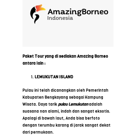
Paket Tour yang di sediakan Amazing Borneo
antara lain :
LEMUKUTAN ISLAND
Pulau ini telah dicanangkan oleh Pemerintah
Kabupaten Bengkayang sebagai Kampung
Wisata. Daya tarik
pulau Lemukutan
adalah
suasana nan alami, indah dan sangat eksotis.
Apalagi di bawah laut, Anda bisa berfoto
dengan terumbu karang di jarak sangat dekat
dari permukaan.