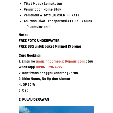
Tiket Masuk Lemukutan
Penginapan Home Stay
Pemandu Wisata (BERSERTIFIKAT)
Asuransi Jiwa Transportasi Air ( Teluk Suak
– P.Lemukutan )
Note :
FREE FOTO UNDERWATER
FREE BBQ untuk paket Minimal 15 orang
Cara Booking:
1. Email ke
amazingborneo.id@gmail.com
atau
Whatsapp
0896-9320-4727
2. Konfirmasi tanggal keberangkatan.
3. Kirim Nama, No Hp dan Alamat
4. DP 50 %
5. Deal.
2. PULAU DERAWAN