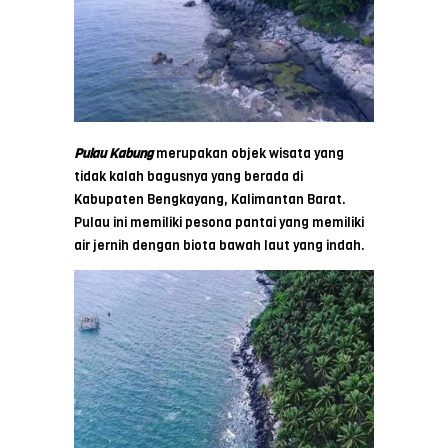
Pulau Kabung
merupakan objek wisata yang
tidak kalah bagusnya yang berada di
Kabupaten Bengkayang, Kalimantan Barat.
Pulau ini memiliki pesona pantai yang memiliki
air jernih dengan biota bawah laut yang indah.