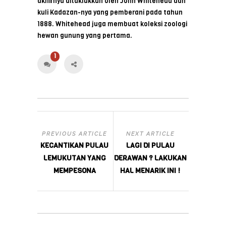
akhirnya ditaklukkan oleh John Whitehead dan
kuli Kadazan-nya yang pemberani pada tahun
1888. Whitehead juga membuat koleksi zoologi
hewan gunung yang pertama.
1
PREVIOUS ARTICLE
NEXT ARTICLE
KECANTIKAN PULAU
LAGI DI PULAU
LEMUKUTAN YANG
DERAWAN ? LAKUKAN
MEMPESONA
HAL MENARIK INI !