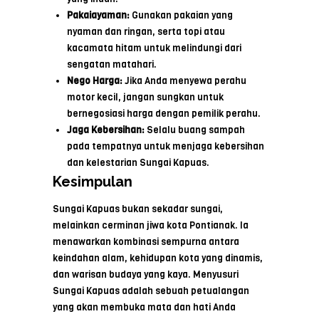
Pakaiayaman:
Gunakan pakaian yang
nyaman dan ringan, serta topi atau
kacamata hitam untuk melindungi dari
sengatan matahari.
Nego Harga:
Jika Anda menyewa perahu
motor kecil, jangan sungkan untuk
bernegosiasi harga dengan pemilik perahu.
Jaga Kebersihan:
Selalu buang sampah
pada tempatnya untuk menjaga kebersihan
dan kelestarian Sungai Kapuas.
Kesimpulan
Sungai Kapuas bukan sekadar sungai,
melainkan cerminan jiwa kota Pontianak. Ia
menawarkan kombinasi sempurna antara
keindahan alam, kehidupan kota yang dinamis,
dan warisan budaya yang kaya. Menyusuri
Sungai Kapuas adalah sebuah petualangan
yang akan membuka mata dan hati Anda