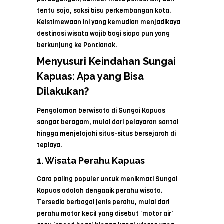
tentu saja, saksi bisu perkembangan kota.
Keistimewaan ini yang kemudian menjadikaya
destinasi wisata wajib bagi siapa pun yang
berkunjung ke Pontianak.
Menyusuri Keindahan Sungai
Kapuas: Apa yang Bisa
Dilakukan?
Pengalaman berwisata di Sungai Kapuas
sangat beragam, mulai dari pelayaran santai
hingga menjelajahi situs-situs bersejarah di
tepiaya.
1. Wisata Perahu Kapuas
Cara paling populer untuk menikmati Sungai
Kapuas adalah dengaaik perahu wisata.
Tersedia berbagai jenis perahu, mulai dari
perahu motor kecil yang disebut ‘motor air’