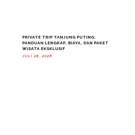
PRIVATE TRIP TANJUNG PUTING:
PANDUAN LENGKAP, BIAYA, DAN PAKET
WISATA EKSKLUSIF
JULI 28, 2026