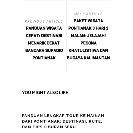
NEXT ARTICLE
PAKET WISATA
PREVIOUS ARTICLE
PANDUAN WISATA
PONTIANAK 3 HARI 2
CEPAT: DESTINASI
MALAM: JELAJAHI
MENARIK DEKAT
PESONA
BANDARA SUPADIO
KHATULISTIWA DAN
PONTIANAK
BUDAYA KALIMANTAN
YOU MIGHT ALSO LIKE
PANDUAN LENGKAP TOUR KE HAINAN
DARI PONTIANAK: DESTINASI, RUTE,
DAN TIPS LIBURAN SERU