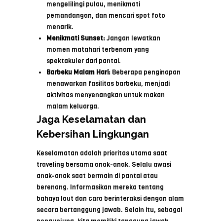
mengelilingi pulau, menikmati
pemandangan, dan mencari spot foto
menarik.
Menikmati Sunset:
Jangan lewatkan
momen matahari terbenam yang
spektakuler dari pantai.
Barbeku Malam Hari:
Beberapa penginapan
menawarkan fasilitas barbeku, menjadi
aktivitas menyenangkan untuk makan
malam keluarga.
Jaga Keselamatan dan
Kebersihan Lingkungan
Keselamatan adalah prioritas utama saat
traveling bersama anak-anak. Selalu awasi
anak-anak saat bermain di pantai atau
berenang. Informasikan mereka tentang
bahaya laut dan cara berinteraksi dengan alam
secara bertanggung jawab. Selain itu, sebagai