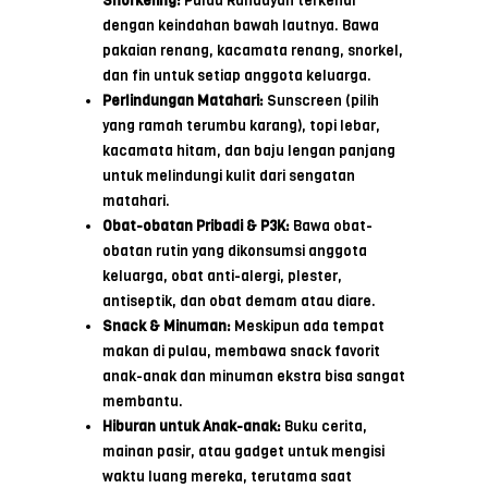
Snorkeling:
Pulau Randayan terkenal
dengan keindahan bawah lautnya. Bawa
pakaian renang, kacamata renang, snorkel,
dan fin untuk setiap anggota keluarga.
Perlindungan Matahari:
Sunscreen (pilih
yang ramah terumbu karang), topi lebar,
kacamata hitam, dan baju lengan panjang
untuk melindungi kulit dari sengatan
matahari.
Obat-obatan Pribadi & P3K:
Bawa obat-
obatan rutin yang dikonsumsi anggota
keluarga, obat anti-alergi, plester,
antiseptik, dan obat demam atau diare.
Snack & Minuman:
Meskipun ada tempat
makan di pulau, membawa snack favorit
anak-anak dan minuman ekstra bisa sangat
membantu.
Hiburan untuk Anak-anak:
Buku cerita,
mainan pasir, atau gadget untuk mengisi
waktu luang mereka, terutama saat