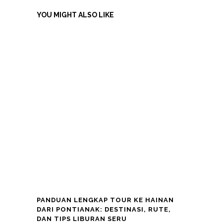
YOU MIGHT ALSO LIKE
PANDUAN LENGKAP TOUR KE HAINAN
DARI PONTIANAK: DESTINASI, RUTE,
DAN TIPS LIBURAN SERU