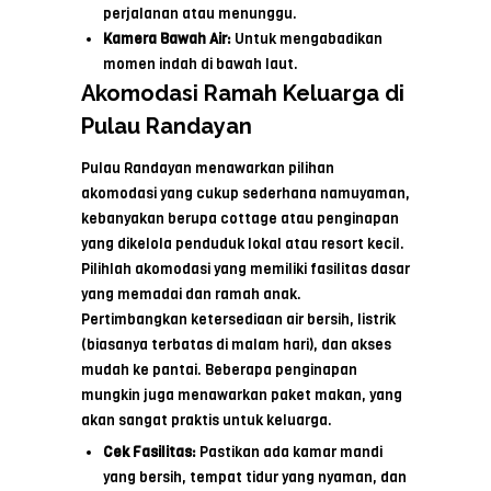
perjalanan atau menunggu.
Kamera Bawah Air:
Untuk mengabadikan
momen indah di bawah laut.
Akomodasi Ramah Keluarga di
Pulau Randayan
Pulau Randayan menawarkan pilihan
akomodasi yang cukup sederhana namuyaman,
kebanyakan berupa cottage atau penginapan
yang dikelola penduduk lokal atau resort kecil.
Pilihlah akomodasi yang memiliki fasilitas dasar
yang memadai dan ramah anak.
Pertimbangkan ketersediaan air bersih, listrik
(biasanya terbatas di malam hari), dan akses
mudah ke pantai. Beberapa penginapan
mungkin juga menawarkan paket makan, yang
akan sangat praktis untuk keluarga.
Cek Fasilitas:
Pastikan ada kamar mandi
yang bersih, tempat tidur yang nyaman, dan