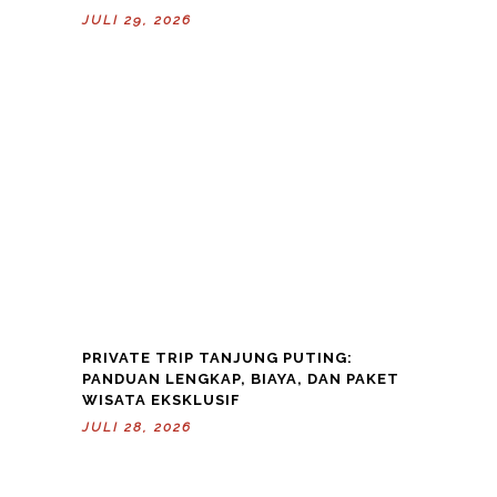
JULI 29, 2026
PRIVATE TRIP TANJUNG PUTING:
PANDUAN LENGKAP, BIAYA, DAN PAKET
WISATA EKSKLUSIF
JULI 28, 2026