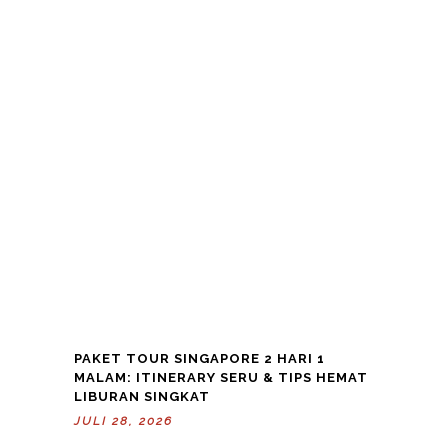
PAKET TOUR SINGAPORE 2 HARI 1
MALAM: ITINERARY SERU & TIPS HEMAT
LIBURAN SINGKAT
JULI 28, 2026