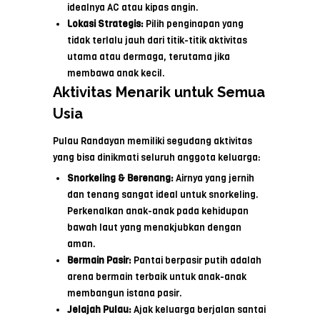
idealnya AC atau kipas angin.
Lokasi Strategis:
Pilih penginapan yang
tidak terlalu jauh dari titik-titik aktivitas
utama atau dermaga, terutama jika
membawa anak kecil.
Aktivitas Menarik untuk Semua
Usia
Pulau Randayan memiliki segudang aktivitas
yang bisa dinikmati seluruh anggota keluarga:
Snorkeling & Berenang:
Airnya yang jernih
dan tenang sangat ideal untuk snorkeling.
Perkenalkan anak-anak pada kehidupan
bawah laut yang menakjubkan dengan
aman.
Bermain Pasir:
Pantai berpasir putih adalah
arena bermain terbaik untuk anak-anak
membangun istana pasir.
Jelajah Pulau:
Ajak keluarga berjalan santai