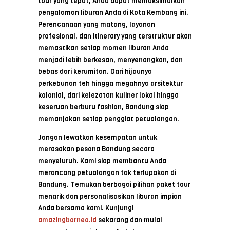
tour yang tepat, Anda dapat memaksimalkan
pengalaman liburan Anda di Kota Kembang ini.
Perencanaan yang matang, layanan
profesional, dan itinerary yang terstruktur akan
memastikan setiap momen liburan Anda
menjadi lebih berkesan, menyenangkan, dan
bebas dari kerumitan. Dari hijaunya
perkebunan teh hingga megahnya arsitektur
kolonial, dari kelezatan kuliner lokal hingga
keseruan berburu fashion, Bandung siap
memanjakan setiap penggiat petualangan.
Jangan lewatkan kesempatan untuk
merasakan pesona Bandung secara
menyeluruh. Kami siap membantu Anda
merancang petualangan tak terlupakan di
Bandung. Temukan berbagai pilihan paket tour
menarik dan personalisasikan liburan impian
Anda bersama kami. Kunjungi
amazingborneo.id
sekarang dan mulai