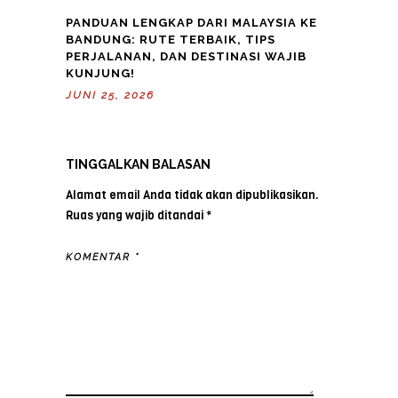
PANDUAN LENGKAP DARI MALAYSIA KE
BANDUNG: RUTE TERBAIK, TIPS
PERJALANAN, DAN DESTINASI WAJIB
KUNJUNG!
JUNI 25, 2026
TINGGALKAN BALASAN
Alamat email Anda tidak akan dipublikasikan.
Ruas yang wajib ditandai
*
KOMENTAR
*