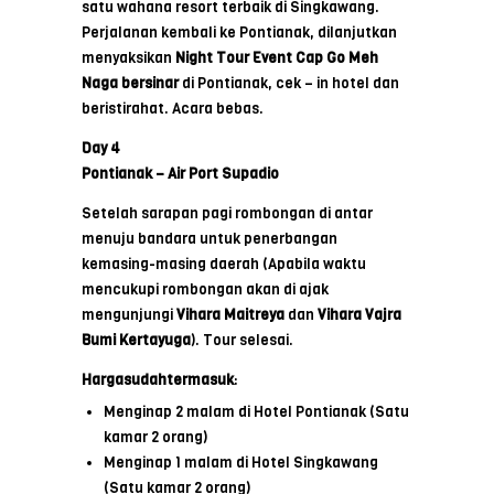
satu wahana resort terbaik di Singkawang.
Perjalanan kembali ke Pontianak, dilanjutkan
menyaksikan
Night
Tour
Event
Cap
Go
Meh
Naga
bersinar
di Pontianak, cek – in hotel dan
beristirahat. Acara bebas.
Day 4
Pontianak – Air Port Supadio
Setelah sarapan pagi rombongan di antar
menuju bandara untuk penerbangan
kemasing-masing daerah (Apabila waktu
mencukupi rombongan akan di ajak
mengunjungi
Vihara Maitreya
dan
Vihara Vajra
Bumi Kertayuga
). Tour selesai.
Hargasudahtermasuk
:
Menginap 2 malam di Hotel Pontianak (Satu
kamar 2 orang)
Menginap 1 malam di Hotel Singkawang
(Satu kamar 2 orang)