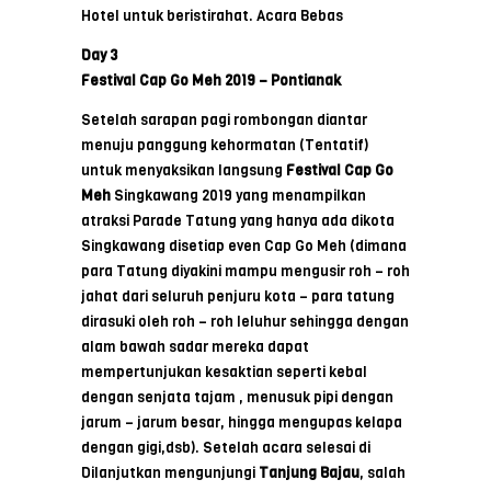
Hotel untuk beristirahat. Acara Bebas
Day 3
Festival Cap Go Meh 2019 – Pontianak
Setelah sarapan pagi rombongan diantar
menuju panggung kehormatan (Tentatif)
untuk menyaksikan langsung
Festival
Cap
Go
Meh
Singkawang 2019 yang menampilkan
atraksi Parade Tatung yang hanya ada dikota
Singkawang disetiap even Cap Go Meh (dimana
para Tatung diyakini mampu mengusir roh – roh
jahat dari seluruh penjuru kota – para tatung
dirasuki oleh roh – roh leluhur sehingga dengan
alam bawah sadar mereka dapat
mempertunjukan kesaktian seperti kebal
dengan senjata tajam , menusuk pipi dengan
jarum – jarum besar, hingga mengupas kelapa
dengan gigi,dsb). Setelah acara selesai di
Dilanjutkan mengunjungi
Tanjung Bajau
, salah