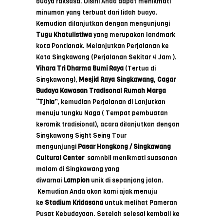
buaya raksasa. Disini Anda dapat menikmati
minuman yang terbuat dari lidah buaya.
Kemudian dilanjutkan dengan mengunjungi
Tugu
Khatulistiwa
yang merupakan landmark
kota Pontianak. Melanjutkan Perjalanan ke
Kota Singkawang (Perjalanan Sekitar 4 Jam ).
Vihara Tri Dharma Bumi Raya
(Tertua di
Singkawang),
Mesjid Raya Singkawang
,
Cagar
Budaya Kawasan Tradisonal Rumah Marga
“Tjhia”
, kemudian Perjalanan di Lanjutkan
menuju tungku Naga ( Tempat pembuatan
keramik tradisional), acara dilanjutkan dengan
Singkawang Sight Seing Tour
mengunjungi
Pasar Hongkong / Singkawang
Cultural Center
samnbil menikmati suasanan
malam di Singkawang yang
diwarnai
Lampion
unik di sepanjang jalan.
Kemudian Anda akan kami ajak menuju
ke
Stadium Kridasana
untuk melihat Pameran
Pusat Kebudayaan. Setelah selesai kembali ke