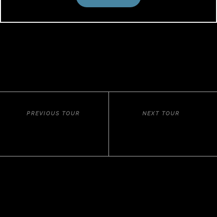
IDR 599.000
AVAILABILITY
50
PREVIOUS TOUR
NEXT TOUR
SINGKAWANG CITY TOUR 3 HARI
PONTIANAK CITY TOUR 3 HARI 2
2 MALAM VIA KUCHING
MALAM VIA PONTIANAK
AMAZING BORNEO INDONESIA
Sebuah perusahaan yang bergerak di bidang
Biro Perjalanan Wisata, sekaligus jasa