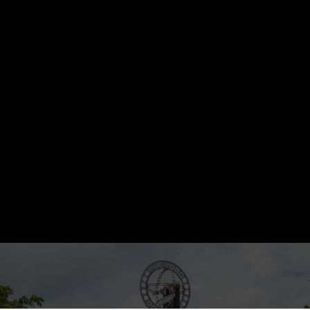
Malam Besaprah di Kapal Kelotok sambil
Susur sungai kapuas.
Peserta Grup Juga akan Kami tawarkan
kegiatan / hiburan Kebudayaan di Rumah
Radakng dan Rumah Melayu Pontianak.
📌Untuk Tambahan Fasilitas dan Pelayanan
Silahkan Hubungi Marketing :
+62 8
11
–
5695
–
100
(Admin)