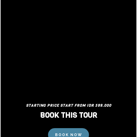
STARTING PRICE START FROM IDR 599.000
BOOK THIS TOUR
PRICE
START FROM
BOOK NOW