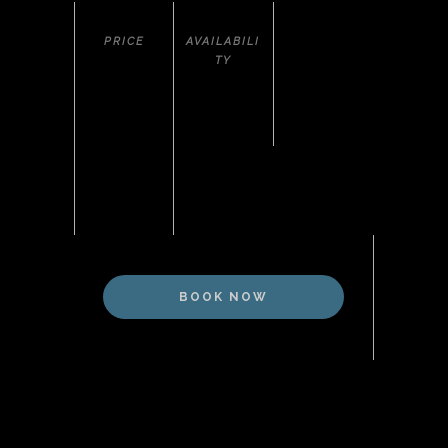
PRICE
AVAILABILI
TY
START
50
FROM
IDR
599.000
BOOK NOW