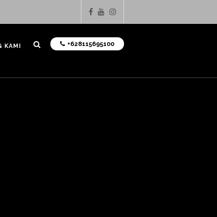
+628115695100
 KAMI