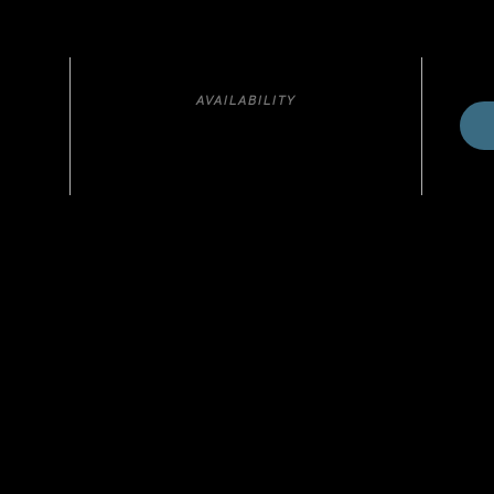
AVAILABILITY
00,-
30
 / orang
K CITY TOUR
rtua)