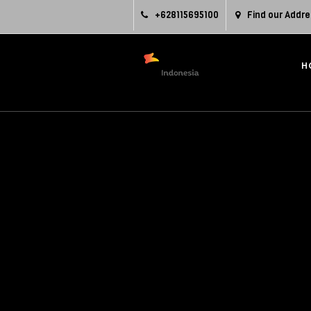
+628115695100
Find our Addre
H