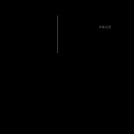
PRICE
START FROM IDR 2.480.0
Harga Mulai Dari : Rp.2.480.000,-
DAY 1 : PONTIANA
Maha Vihara Buddha Maitreya
Museum Kalimantan Barat
Rumah Betang (rumah adat te