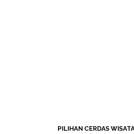
PILIHAN CERDAS WISAT