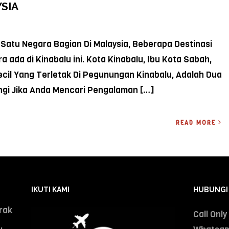
SIA
Satu Negara Bagian Di Malaysia, Beberapa Destinasi
 ada di Kinabalu ini. Kota Kinabalu, Ibu Kota Sabah,
il Yang Terletak Di Pegunungan Kinabalu, Adalah Dua
gi Jika Anda Mencari Pengalaman […]
READ MORE
IKUTI KAMI
HUBUNGI 
rak
Call Onl
,