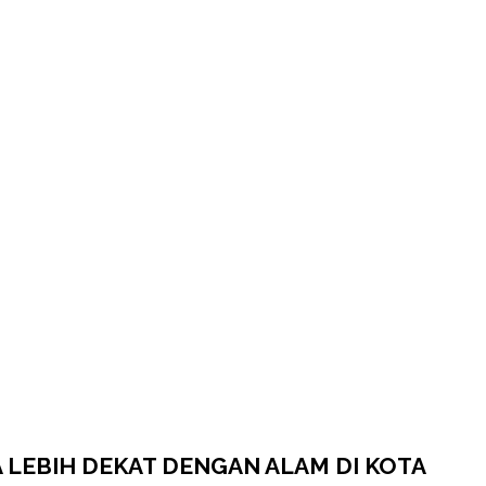
A LEBIH DEKAT DENGAN ALAM DI KOTA