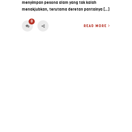
menyimpan pesona alam yang tak kalah
menakjubkan, terutama deretan pantainya […]
0
READ MORE