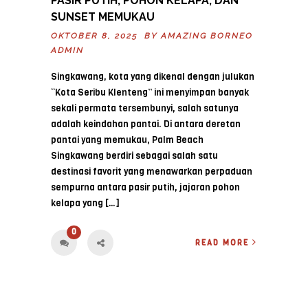
PASIR PUTIH, POHON KELAPA, DAN
SUNSET MEMUKAU
OKTOBER 8, 2025 BY
AMAZING BORNEO
ADMIN
Singkawang, kota yang dikenal dengan julukan
“Kota Seribu Klenteng” ini menyimpan banyak
sekali permata tersembunyi, salah satunya
adalah keindahan pantai. Di antara deretan
pantai yang memukau, Palm Beach
Singkawang berdiri sebagai salah satu
destinasi favorit yang menawarkan perpaduan
sempurna antara pasir putih, jajaran pohon
kelapa yang […]
0
READ MORE