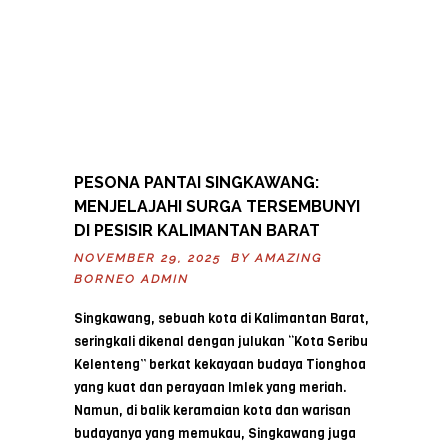
PESONA PANTAI SINGKAWANG:
MENJELAJAHI SURGA TERSEMBUNYI
DI PESISIR KALIMANTAN BARAT
NOVEMBER 29, 2025 BY
AMAZING
BORNEO ADMIN
Singkawang, sebuah kota di Kalimantan Barat,
seringkali dikenal dengan julukan “Kota Seribu
Kelenteng” berkat kekayaan budaya Tionghoa
yang kuat dan perayaan Imlek yang meriah.
Namun, di balik keramaian kota dan warisan
budayanya yang memukau, Singkawang juga