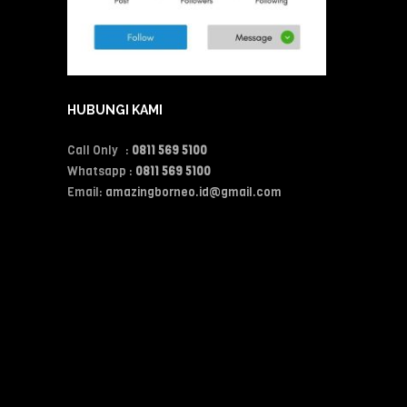
HUBUNGI KAMI
Call Only :
0811 569 5100
Whatsapp :
0811 569 5100
Email:
amazingborneo.id@gmail.com