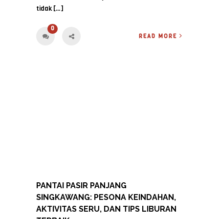
tidak […]
0
READ MORE
PANTAI PASIR PANJANG
SINGKAWANG: PESONA KEINDAHAN,
AKTIVITAS SERU, DAN TIPS LIBURAN