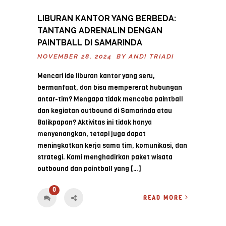
LIBURAN KANTOR YANG BERBEDA:
TANTANG ADRENALIN DENGAN
PAINTBALL DI SAMARINDA
NOVEMBER 28, 2024 BY
ANDI TRIADI
Mencari ide liburan kantor yang seru,
bermanfaat, dan bisa mempererat hubungan
antar-tim? Mengapa tidak mencoba paintball
dan kegiatan outbound di Samarinda atau
Balikpapan? Aktivitas ini tidak hanya
menyenangkan, tetapi juga dapat
meningkatkan kerja sama tim, komunikasi, dan
strategi. Kami menghadirkan paket wisata
outbound dan paintball yang […]
0
READ MORE