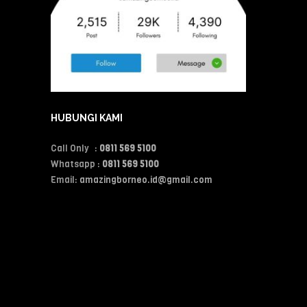
HUBUNGI KAMI
Call Only :
0811 569 5100
Whatsapp :
0811 569 5100
Email:
amazingborneo.id@gmail.com