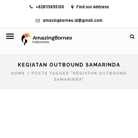
+628115695100
Find our Address
amazingborneo.id@gmail.com
KEGIATAN OUTBOUND SAMARINDA
HOME
/
POSTS TAGGED "KEGIATAN OUTBOUND
SAMARINDA"