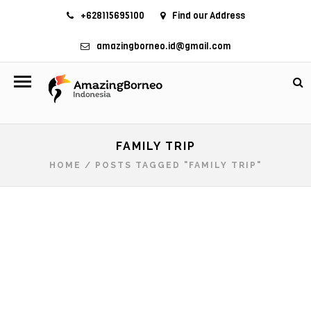
+628115695100
Find our Address
amazingborneo.id@gmail.com
FAMILY TRIP
HOME
/
POSTS TAGGED "FAMILY TRIP"