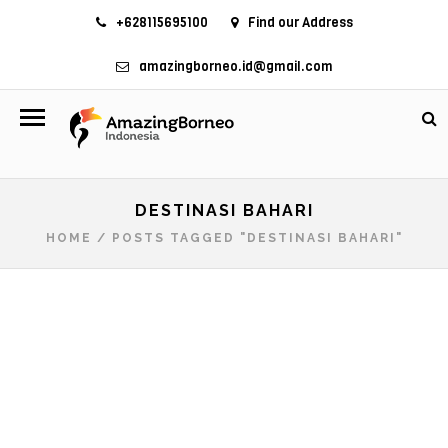
+628115695100
Find our Address
amazingborneo.id@gmail.com
DESTINASI BAHARI
HOME
/
POSTS TAGGED "DESTINASI BAHARI"