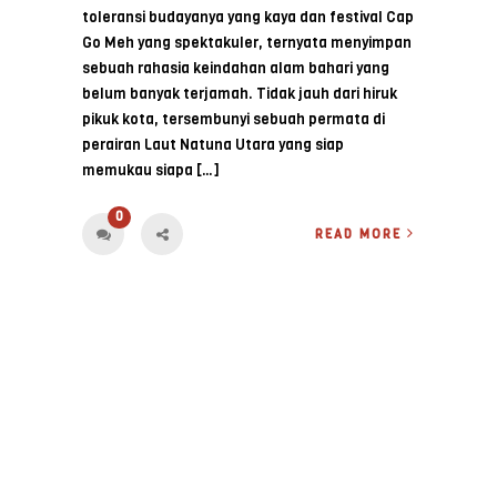
toleransi budayanya yang kaya dan festival Cap
Go Meh yang spektakuler, ternyata menyimpan
sebuah rahasia keindahan alam bahari yang
belum banyak terjamah. Tidak jauh dari hiruk
pikuk kota, tersembunyi sebuah permata di
perairan Laut Natuna Utara yang siap
memukau siapa […]
0
READ MORE