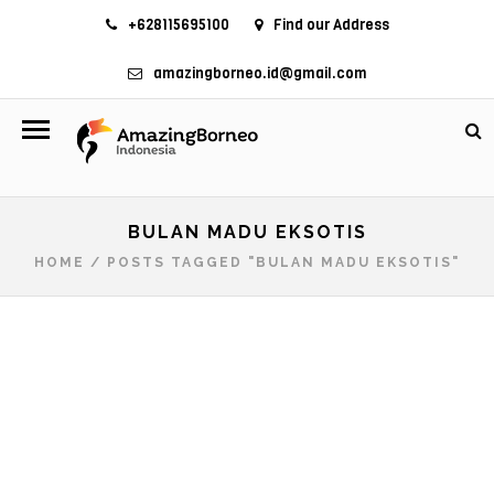
+628115695100
Find our Address
amazingborneo.id@gmail.com
BULAN MADU EKSOTIS
HOME
/
POSTS TAGGED "BULAN MADU EKSOTIS"